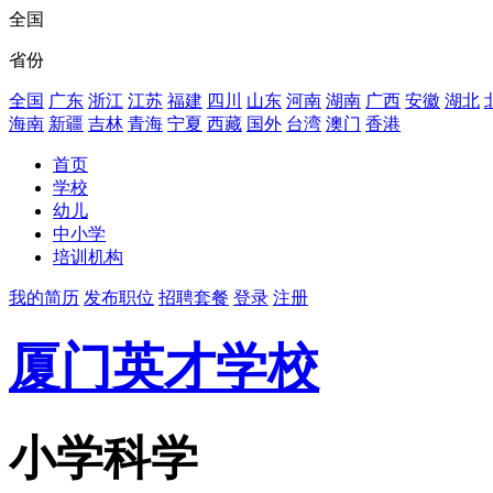
全国
省份
全国
广东
浙江
江苏
福建
四川
山东
河南
湖南
广西
安徽
湖北
海南
新疆
吉林
青海
宁夏
西藏
国外
台湾
澳门
香港
首页
学校
幼儿
中小学
培训机构
我的简历
发布职位
招聘套餐
登录
注册
厦门英才学校
小学科学