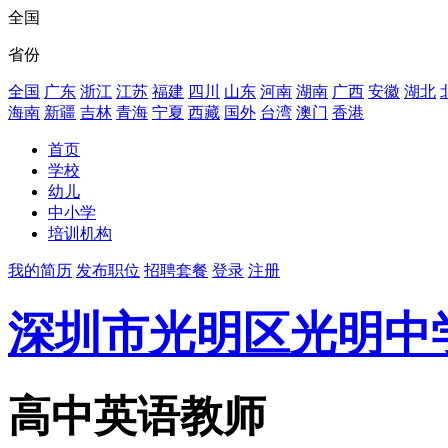
全国
省份
全国
广东
浙江
江苏
福建
四川
山东
河南
湖南
广西
安徽
湖北
海南
新疆
吉林
青海
宁夏
西藏
国外
台湾
澳门
香港
首页
学校
幼儿
中小学
培训机构
我的简历
发布职位
招聘套餐
登录
注册
深圳市光明区光明中
高中英语教师