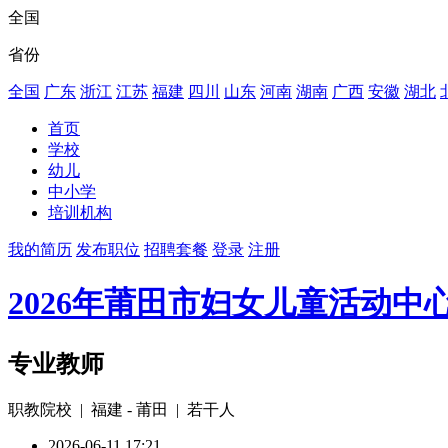
全国
省份
全国
广东
浙江
江苏
福建
四川
山东
河南
湖南
广西
安徽
湖北
首页
学校
幼儿
中小学
培训机构
我的简历
发布职位
招聘套餐
登录
注册
2026年莆田市妇女儿童活动
专业教师
职教院校 | 福建 - 莆田 | 若干人
2026-06-11 17:21