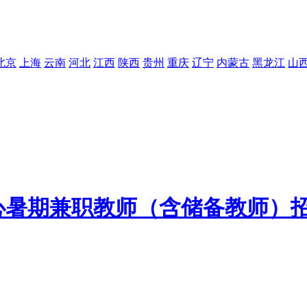
北京
上海
云南
河北
江西
陕西
贵州
重庆
辽宁
内蒙古
黑龙江
山
中心暑期兼职教师（含储备教师）