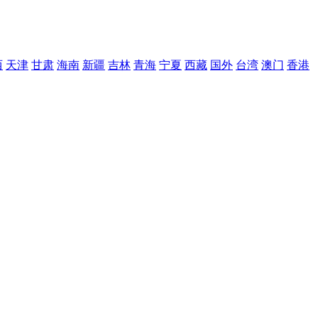
西
天津
甘肃
海南
新疆
吉林
青海
宁夏
西藏
国外
台湾
澳门
香港