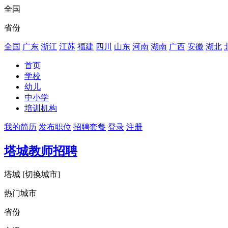
全国
省份
全国
广东
浙江
江苏
福建
四川
山东
河南
湖南
广西
安徽
湖北
首页
学校
幼儿
中小学
培训机构
我的简历
发布职位
招聘套餐
登录
注册
塔城教师招聘
塔城
[切换城市]
热门城市
省份