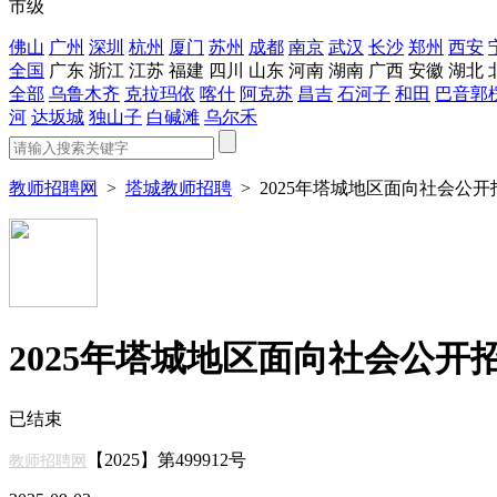
市级
佛山
广州
深圳
杭州
厦门
苏州
成都
南京
武汉
长沙
郑州
西安
全国
广东
浙江
江苏
福建
四川
山东
河南
湖南
广西
安徽
湖北
全部
乌鲁木齐
克拉玛依
喀什
阿克苏
昌吉
石河子
和田
巴音郭
河
达坂城
独山子
白碱滩
乌尔禾
教师招聘网
>
塔城教师招聘
>
2025年塔城地区面向社会公
2025年塔城地区面向社会公开
已结束
【2025】第499912号
教师招聘网