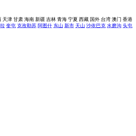
西
天津
甘肃
海南
新疆
吉林
青海
宁夏
西藏
国外
台湾
澳门
香港
拉
奎屯
克孜勒苏
阿图什
东山
新市
天山
沙依巴克
水磨沟
头屯