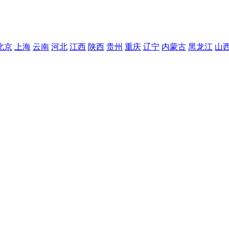
北京
上海
云南
河北
江西
陕西
贵州
重庆
辽宁
内蒙古
黑龙江
山