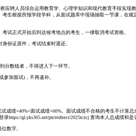
考察应聘人员综合运用教育学、心理学知识和现代教育手段实现
。考生根据所报学段学科，从面试题库中现场抽取一节课，在规定
。考试正式开始后到达候考地点的考生，一律取消考试资格。
时身份证原件，考试结束时退还。
。
达到分数线者，不得进入下一环节。
或参加面试)，不再递补。
笔试成绩×40%+面试成绩×60%。面试成绩不合格的考生不计
.yks365.net/ptr/redirect/2025tczcj 查询本人总
两位数字。