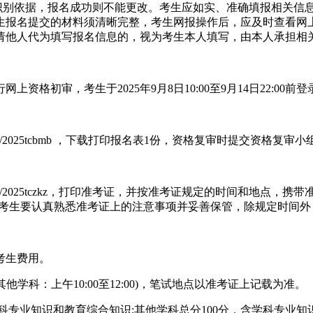
为识别依据，报名成功则不能更改。考生应如实、准确填报相关信
生报名提交的材料须清晰完整，考生网报操作后，应及时查看网
请他人代为填写报名信息的，视为考生本人填写，由本人承担相
上资格初审，考生于2025年9月8日10:00至9月14日22:00
redirect/2025tcbmb ，下载打印报名表1份，资格复审时提交资格复审
/ptr/redirect/2025tczkz，打印准考证，并按准考证规定的
。考生要认真熟悉准考证上的注意事项并妥善保管，除规定时间外
考生费用。
0，其他学科：上午10:00至12:00)，笔试地点以准考证上记载为准。
学科专业知识和教育综合知识;其他学科总分100分，含学科专业