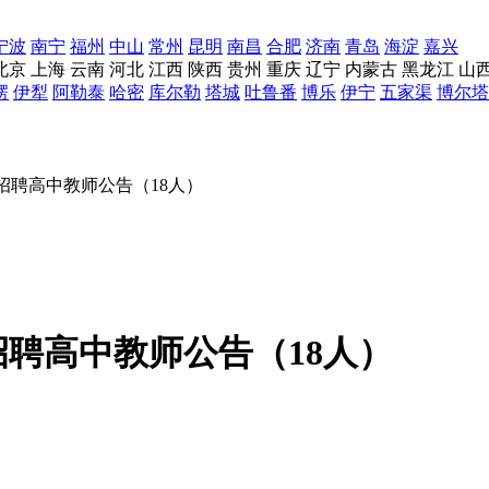
宁波
南宁
福州
中山
常州
昆明
南昌
合肥
济南
青岛
海淀
嘉兴
北京
上海
云南
河北
江西
陕西
贵州
重庆
辽宁
内蒙古
黑龙江
山
楞
伊犁
阿勒泰
哈密
库尔勒
塔城
吐鲁番
博乐
伊宁
五家渠
博尔塔
开招聘高中教师公告（18人）
招聘高中教师公告（18人）