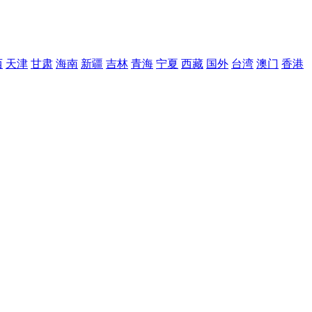
西
天津
甘肃
海南
新疆
吉林
青海
宁夏
西藏
国外
台湾
澳门
香港