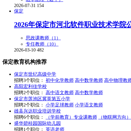
2026-07-31
154
保定
2026年保定市河北软件职业技术学院
思政课教师（
1
）
专任教师（
10
）
2026-03-10
482
保定
教育机构推荐
保定市世纪高级中学
招聘3个职位：
初中化学教师
高中数学教师
高中物理教
高阳宏利佳学校
招聘2个职位：
高中语文教师
高中数学教师
保定市莲池区冀英第五小学
招聘2个职位：
小学足球教师
小学语文教师
雄县兴达职业培训学校
招聘6个职位：
（学前教育）专业课教师
（物联网方向）
盛华碧桂园国际幼儿园
招聘1个职位：
英语老师