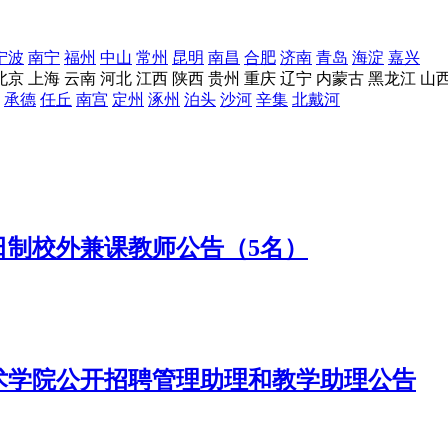
宁波
南宁
福州
中山
常州
昆明
南昌
合肥
济南
青岛
海淀
嘉兴
北京
上海
云南
河北
江西
陕西
贵州
重庆
辽宁
内蒙古
黑龙江
山
承德
任丘
南宫
定州
涿州
泊头
沙河
辛集
北戴河
日制校外兼课教师公告（5名）
技术学院公开招聘管理助理和教学助理公告