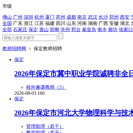
市级
佛山
广州
深圳
杭州
厦门
苏州
成都
南京
武汉
长沙
郑州
西安
全国
广东
浙江
江苏
福建
四川
山东
河南
湖南
广西
安徽
湖北
全部
石家庄
保定
唐山
邯郸
沧州
邢台
秦皇岛
衡水
廊坊
张家口
教师招聘网
>
保定教师招聘
保定
2026年保定市冀中职业学院诚聘非全
校外兼课教师（
5
）
2026-08-03
160
保定
2026年保定市河北大学物理科学与
管理助理（
若干
）
教学助理（
若干
）