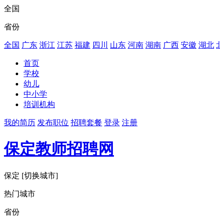
全国
省份
全国
广东
浙江
江苏
福建
四川
山东
河南
湖南
广西
安徽
湖北
首页
学校
幼儿
中小学
培训机构
我的简历
发布职位
招聘套餐
登录
注册
保定教师招聘网
保定
[切换城市]
热门城市
省份