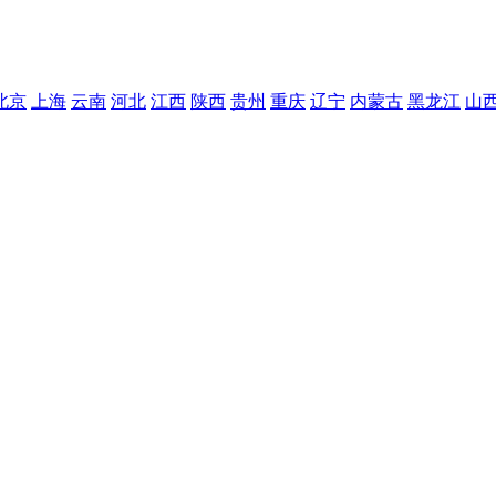
北京
上海
云南
河北
江西
陕西
贵州
重庆
辽宁
内蒙古
黑龙江
山