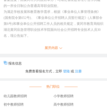
的一所全日制公办普通高等职业院校。
为满足学校发展和教育教学需求，根据《事业单位人事管理条例》
(国务院令第652号)、《事业单位公开招聘人员暂行规定》(人事部令
第6号)和事业单位公开招聘工作人员的相关规定，黄冈市教育局组织
湖北黄冈应急管理职业技术学院面向社会公开招聘专业技术人员30
名，现公告如下。
一、招聘人数、岗位及资格条件
展开内容
本次计划招聘20个岗位30人。具体岗位及条件详见《湖北黄冈应急
管理职业技术学院2026年专项公开招聘专业技术人员岗位表》(附件
报名信息
1，以下简称《岗位表》)。
免费查看报名方式，立即
登陆
或
注册
(一)基本条件
1.具有中华人民共和国国籍;
2.拥护中华人民共和国宪法，拥护中国共产党领导和社会主义制度，
热门职位
遵纪守法;
3.年满18周岁及以上(2007年5月13日及以前出生);
幼儿园教师招聘
小学教师招聘
4.具有良好的政治素质和道德品行;
初中教师招聘
高中教师招聘