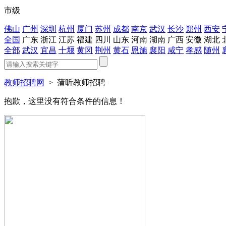
市级
佛山
广州
深圳
杭州
厦门
苏州
成都
南京
武汉
长沙
郑州
西安
全国
广东
浙江
江苏
福建
四川
山东
河南
湖南
广西
安徽
湖北
全部
武汉
宜昌
十堰
黄冈
荆州
黄石
恩施
襄阳
咸宁
孝感
随州
教师招聘网
>
蒲昕教师招聘
抱歉，这里没有符合条件的信息！