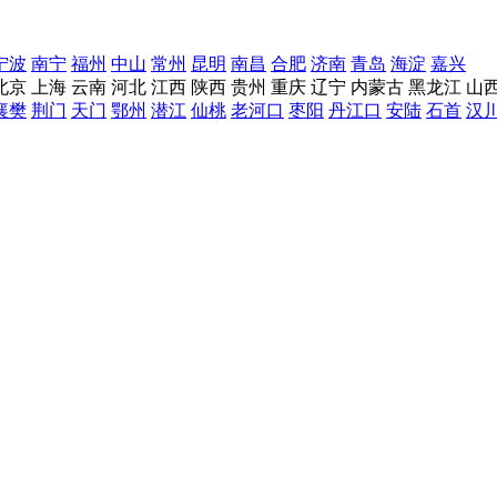
宁波
南宁
福州
中山
常州
昆明
南昌
合肥
济南
青岛
海淀
嘉兴
北京
上海
云南
河北
江西
陕西
贵州
重庆
辽宁
内蒙古
黑龙江
山
襄樊
荆门
天门
鄂州
潜江
仙桃
老河口
枣阳
丹江口
安陆
石首
汉