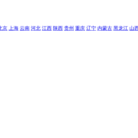
北京
上海
云南
河北
江西
陕西
贵州
重庆
辽宁
内蒙古
黑龙江
山