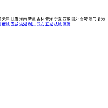
西
天津
甘肃
海南
新疆
吉林
青海
宁夏
西藏
国外
台湾
澳门
香港
川
麻城
应城
洪湖
利川
武穴
宜城
枝城
蒲昕