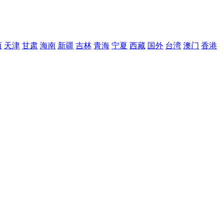
西
天津
甘肃
海南
新疆
吉林
青海
宁夏
西藏
国外
台湾
澳门
香港