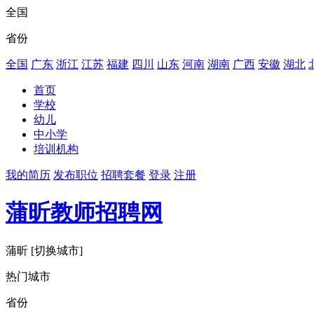
全国
省份
全国
广东
浙江
江苏
福建
四川
山东
河南
湖南
广西
安徽
湖北
首页
学校
幼儿
中小学
培训机构
我的简历
发布职位
招聘套餐
登录
注册
蒲昕教师招聘网
蒲昕
[切换城市]
热门城市
省份