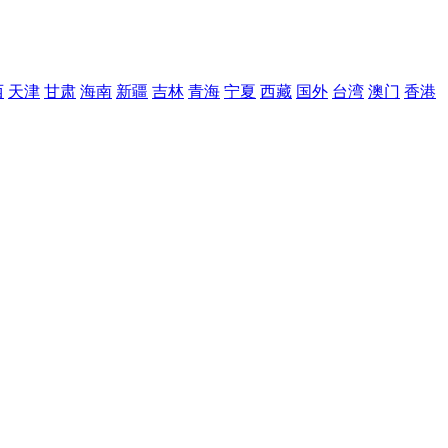
西
天津
甘肃
海南
新疆
吉林
青海
宁夏
西藏
国外
台湾
澳门
香港