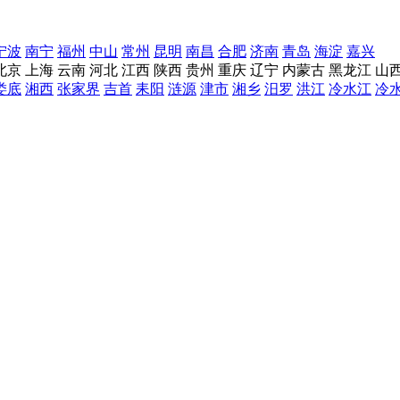
宁波
南宁
福州
中山
常州
昆明
南昌
合肥
济南
青岛
海淀
嘉兴
北京
上海
云南
河北
江西
陕西
贵州
重庆
辽宁
内蒙古
黑龙江
山
娄底
湘西
张家界
吉首
耒阳
涟源
津市
湘乡
汨罗
洪江
冷水江
冷