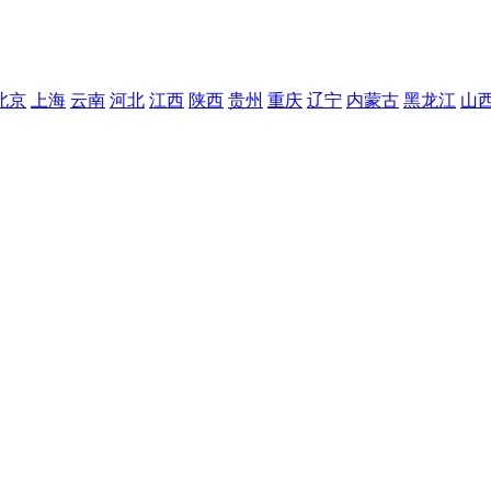
北京
上海
云南
河北
江西
陕西
贵州
重庆
辽宁
内蒙古
黑龙江
山