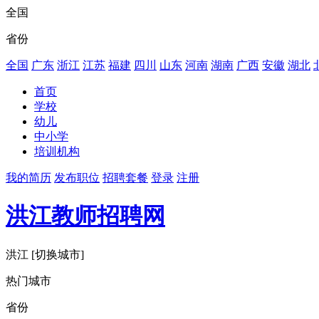
全国
省份
全国
广东
浙江
江苏
福建
四川
山东
河南
湖南
广西
安徽
湖北
首页
学校
幼儿
中小学
培训机构
我的简历
发布职位
招聘套餐
登录
注册
洪江教师招聘网
洪江
[切换城市]
热门城市
省份