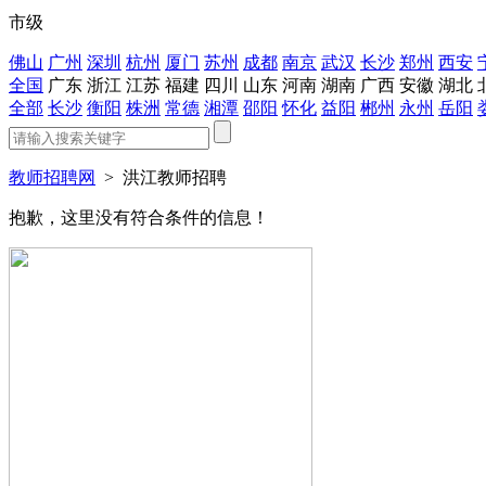
市级
佛山
广州
深圳
杭州
厦门
苏州
成都
南京
武汉
长沙
郑州
西安
全国
广东
浙江
江苏
福建
四川
山东
河南
湖南
广西
安徽
湖北
全部
长沙
衡阳
株洲
常德
湘潭
邵阳
怀化
益阳
郴州
永州
岳阳
教师招聘网
>
洪江教师招聘
抱歉，这里没有符合条件的信息！