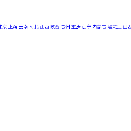
北京
上海
云南
河北
江西
陕西
贵州
重庆
辽宁
内蒙古
黑龙江
山