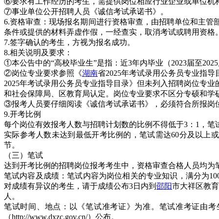
⑥要求有工作经历的考生，需提供岗位相应行业企业或单位机构
⑦事业单位公开招聘人员《诚信考试承诺书》。
6.资格审查：现场报名期间进行资格审查，由招聘单位和主
条件或提供的材料弄虚作假，一经查实，取消考试或聘用资格
7.签字确认的考生，方视为报名成功。
8.相关说明及要求：
①本公告中的“高校毕业生”是指：近3年内毕业（2023届至2
②岗位专业要求参照《
湖南
省2025年考试录用公务员专业
2025年考试录用公务员专业指导目录》但未列入招聘岗位专
和社会保障局、区教育局认定。岗位专业要求不区分专硕和学
③报考人员要仔细阅读《诚信考试承诺书》，必须符合所报岗
9.开考比例
每个岗位有效报考人数与招聘计划数的比例不得低于3：1，
实际参考人数未达到最低开考比例的，笔试需达60分及以上
节。
（三）笔试
达到开考比例的招聘岗位报考考生中，资格审查合格人员均为
笔试内容及成绩：笔试内容为岗位相关的专业知识，满分为100分，占综合成绩6
对成绩有异议的考生，请于成绩公布3日内到
邵阳
市大祥区教育
人。
笔试时间、地点：以《笔试准考证》为准。笔试准考证由考生在笔试考
（http://www.dxzc.gov.cn/）公布。