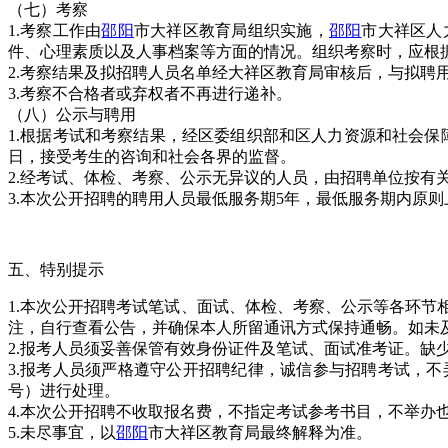
（七）考察
1.考察工作由
邵阳
市大祥区教育局组织实施，
邵阳
市大祥区人
件、心理素质以及人事档案等方面的情况。组织考察时，应根
2.考察结果及拟招聘人员名单经大祥区教育局审核后，与拟聘
3.考察不合格者或弃权者不再进行递补。
（八）公示与聘用
1.根据考试和考察结果，经区委组织部和区人力资源和社会保障局审查合格的拟聘
日，接受考生的咨询和社会各界的监督。
2.经考试、体检、考察、公示无异议的人员，由招聘单位按有
3.本次公开招聘的聘用人员最低服务期5年，最低服务期内原
五、特别提示
1.本次公开招聘考试笔试、面试、体检、考察、公示等各环节相关信息和工作安排
注，自行查看公告，并确保本人所留通讯方式保持通畅。如未
2.报考人员须妥善保管有效身份证件及笔试、面试准考证。缺
3.报考人员须严格遵守公开招聘纪律，诚信参与招聘考试，
号）进行处理。
4.本次公开招聘不收取报名费，不指定考试参考书目，不举办
5.未尽事宜，以
邵阳
市大祥区教育局最终解释为准。