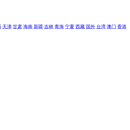
西
天津
甘肃
海南
新疆
吉林
青海
宁夏
西藏
国外
台湾
澳门
香港