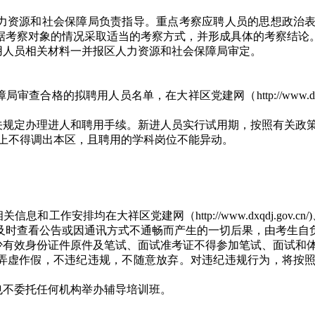
力资源和社会保障局负责指导。重点考察应聘人员的思想政治
据考察对象的情况采取适当的考察方式，并形成具体的考察结论
用人员相关材料一并报区人力资源和社会保障局审定。
用人员名单，在大祥区党建网（http://www.dxqdj.gov.cn
关规定办理进人和聘用手续。新进人员实行试用期，按照有关政
则上不得调出本区，且聘用的学科岗位不能异动。
均在大祥区党建网（http://www.dxqdj.gov.cn/)、大祥
及时查看公告或因通讯方式不通畅而产生的一切后果，由考生自
少有效身份证件原件及笔试、面试准考证不得参加笔试、面试和
不弄虚作假，不违纪违规，不随意放弃。对违纪违规行为，将按照
也不委托任何机构举办辅导培训班。