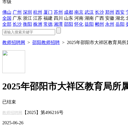
市级
佛山
广州
深圳
杭州
厦门
苏州
成都
南京
武汉
长沙
郑州
西安
全国
广东
浙江
江苏
福建
四川
山东
河南
湖南
广西
安徽
湖北
全部
长沙
衡阳
株洲
常德
湘潭
邵阳
怀化
益阳
郴州
永州
岳阳
教师招聘网
>
邵阳教师招聘
>
2025年邵阳市大祥区教育局
2025年邵阳市大祥区教育局所
已结束
【2025】第496216号
教师招聘网
2025-06-26