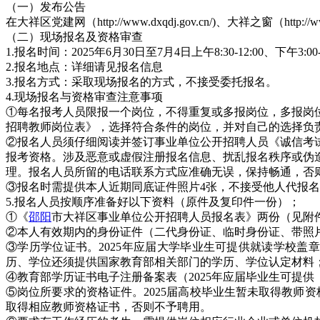
（一）发布公告
在大祥区党建网（http://www.dxqdj.gov.cn/)、大祥之窗（http://w
（二）现场报名及资格审查
1.报名时间：2025年6月30日至7月4日上午8:30-12:00、下午3:00
2.报名地点：详细请见报名信息
3.报名方式：采取现场报名的方式，不接受委托报名。
4.现场报名与资格审查注意事项
①每名报考人员限报一个岗位，不得重复或多报岗位，多报岗位
招聘教师岗位表》，选择符合条件的岗位，并对自己的选择负
②报名人员须仔细阅读并签订事业单位公开招聘人员《诚信考
报考资格。涉及恶意或虚假注册报名信息、扰乱报名秩序或伪
理。报名人员所留的电话联系方式应准确无误，保持畅通，否
③报名时需提供本人近期同底证件照片4张，不接受他人代报
5.报名人员按顺序准备好以下资料（原件及复印件一份）；
①《
邵阳
市大祥区事业单位公开招聘人员报名表》两份（见附
②本人有效期内的身份证件（二代身份证、临时身份证、带照
③学历学位证书。2025年应届大学毕业生可提供就读学校盖
历、学位还须提供国家教育部相关部门的学历、学位认定材料
④教育部学历证书电子注册备案表（2025年应届毕业生可提
⑤岗位所要求的资格证件。2025届高校毕业生暂未取得教师资
取得相应教师资格证书，否则不予聘用。