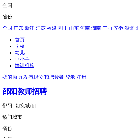
全国
省份
全国
广东
浙江
江苏
福建
四川
山东
河南
湖南
广西
安徽
湖北
首页
学校
幼儿
中小学
培训机构
我的简历
发布职位
招聘套餐
登录
注册
邵阳教师招聘
邵阳
[切换城市]
热门城市
省份