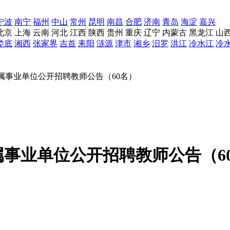
宁波
南宁
福州
中山
常州
昆明
南昌
合肥
济南
青岛
海淀
嘉兴
北京
上海
云南
河北
江西
陕西
贵州
重庆
辽宁
内蒙古
黑龙江
山
娄底
湘西
张家界
吉首
耒阳
涟源
津市
湘乡
汨罗
洪江
冷水江
冷
所属事业单位公开招聘教师公告（60名）
属事业单位公开招聘教师公告（6