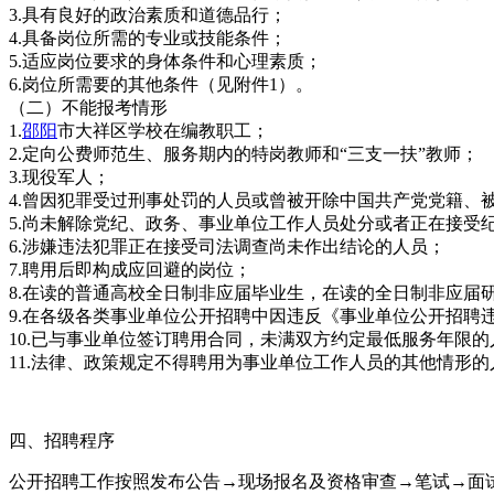
3.具有良好的政治素质和道德品行；
4.具备岗位所需的专业或技能条件；
5.适应岗位要求的身体条件和心理素质；
6.岗位所需要的其他条件（见附件1）。
（二）不能报考情形
1.
邵阳
市大祥区学校在编教职工；
2.定向公费师范生、服务期内的特岗教师和“三支一扶”教师；
3.现役军人；
4.曾因犯罪受过刑事处罚的人员或曾被开除中国共产党党籍、
5.尚未解除党纪、政务、事业单位工作人员处分或者正在接受
6.涉嫌违法犯罪正在接受司法调查尚未作出结论的人员；
7.聘用后即构成应回避的岗位；
8.在读的普通高校全日制非应届毕业生，在读的全日制非应届
9.在各级各类事业单位公开招聘中因违反《事业单位公开招聘
10.已与事业单位签订聘用合同，未满双方约定最低服务年限的
11.法律、政策规定不得聘用为事业单位工作人员的其他情形的
四、招聘程序
公开招聘工作按照发布公告→现场报名及资格审查→笔试→面