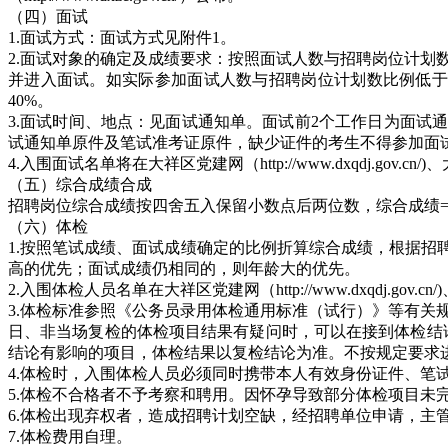
（四）面试
1.面试方式：面试方式见附件1。
2.面试对象的确定及成绩要求：按照面试人数与招聘岗位计划
并进入面试。如实际参加面试人数与招聘岗位计划数比例低于2
40%。
3.面试时间、地点：见面试通知单。面试前2个工作日为面
试通知单原件及笔试准考证原件，缺少证件的考生不得参加面
4.入围面试名单将在大祥区党建网（http://www.dxqdj.gov.cn/)、大祥
（五）综合成绩合成
招聘岗位综合成绩按四舍五入保留小数点后两位数，综合成绩=笔试
（六）体检
1.按照笔试成绩、面试成绩确定的比例折算综合成绩，根据
高的优先；面试成绩仍相同的，则年龄大的优先。
2.入围体检人员名单在大祥区党建网（http://www.dxqdj.gov.cn/)、
3.体检标准参照《公务员录用体检通用标准（试行）》等有关
日、非当场复检的体检项目结果有疑问时，可以在接到体检结
结论有影响的项目，体检结果以复检结论为准。不按规定要求
4.体检时，入围体检人员必须同时携带本人有效身份证件、笔
5.体检不合格者不予考察和聘用。因怀孕导致部分体检项目未
6.体检出现弃权者，造成招聘计划空缺，经招聘单位申请，主
7.体检费用自理。