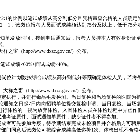
数2:1的比例以笔试成绩从高分到低分且资格审查合格的人员确
：1，该岗位报考人员面试成绩须达到75分及以上，低于75分
试通知单发放时间，接到电话通知后，报考人员持本人有效身份证
试。
之窗（http://www.dxzc.gov.cn/）公布。
成绩×60%+面试成绩×40%。
招聘岗位计划数按综合成绩从高分到低分等额确定体检人员，若考
大祥之窗（http://www.dxzc.gov.cn/）公布。
规定执行，并进行毒品毛发检测。当日复检和当场复检的医院为初次
论通知之日起7日内向招聘单位提交复检申请。当日复检、当场
进行体检的，视为放弃体检。入围体检人员在体检过程中弄虚作
试准考证原件、面试通知单原件，缺少证件者不得参加。
完成者可先参加考察，待孕期结束完成未检项目并合格后方可聘
管部门同意后该岗位可按综合成绩高低递补1次。体检出现不合格