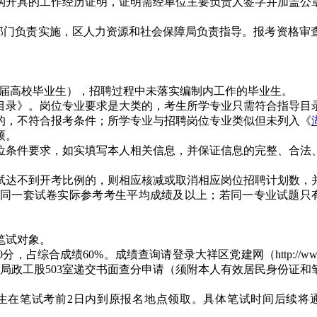
开具的工作经历证明，证明需经单位主要负责人签字并加盖公章，工
管部门负责实施，区人力资源和社会保障局负责指导。报考资格审
。
025届高校毕业生），招聘过程中未落实编制内工作的毕业生。
指导目录》。岗位专业要求是大类的，考生所学专业只需符合指导
业的，不符合报考条件；所学专业与招聘岗位专业类似但未列入《
硕。
位条件要求，如实填写本人相关信息，并保证信息的完整、合法
笔试达不到开考比例的，则相应核减或取消相应岗位招聘计划数，
或同一套试卷实际参考考生平均成绩及以上；若同一专业试题只有
笔试对象。
0%。成绩查询请登录大祥区党建网（http://www.dxqdj.gov.
局政工股503室递交书面查分申请（须附本人有效居民身份证和
前2日内到原报名地点领取。具体笔试时间后续将通过大祥区党建网（h