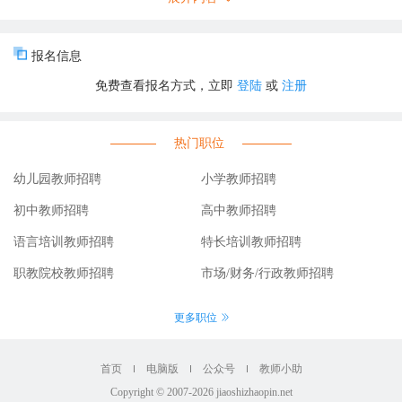
纪守法，品行端正，身心健康。
2. 学历要求：具有全日制本科及以上学历(师范类专业优先，有教学
报名信息
经验者可适当放宽至专科)。
免费查看报名方式，立即
登陆
或
注册
3. 专业要求：应聘数学教师需具有相关专业，或具有扎实的学科知
识功底，普通话水平需达到二级乙等及以上。
4. 资格要求：持有相应学科的教师资格证(或持有教资考试合格证
热门职位
明，或承诺在一年内取得)。
5. 年龄要求：年龄在40周岁以下(特别优秀者或有丰富教学经验的退
幼儿园教师招聘
小学教师招聘
休教师可适当放宽)。
初中教师招聘
高中教师招聘
语言培训教师招聘
特长培训教师招聘
三、有下列情况之一者不得报名
1. 曾因犯罪受过各类刑事处罚的。
职教院校教师招聘
市场/财务/行政教师招聘
2. 有违法、违纪行为正在接受审查的。
3. 曾被开除公职的。
更多职位
4. 有法律规定不得聘用的其他情形。
首页
电脑版
公众号
教师小助
四、招聘程序
Copyright © 2007-2026 jiaoshizhaopin.net
1. 报名时间：即日起至2026年3月29日。