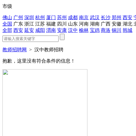
市级
佛山
广州
深圳
杭州
厦门
苏州
成都
南京
武汉
长沙
郑州
西安
全国
广东
浙江
江苏
福建
四川
山东
河南
湖南
广西
安徽
湖北
全部
西安
延安
咸阳
渭南
安康
汉中
榆林
宝鸡
商洛
铜川
韩城
教师招聘网
>
汉中教师招聘
抱歉，这里没有符合条件的信息！