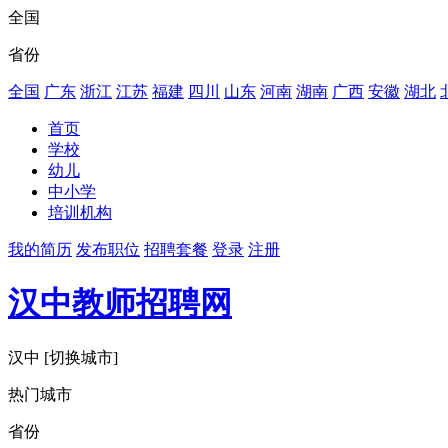
全国
省份
全国
广东
浙江
江苏
福建
四川
山东
河南
湖南
广西
安徽
湖北
首页
学校
幼儿
中小学
培训机构
我的简历
发布职位
招聘套餐
登录
注册
汉中教师招聘网
汉中
[切换城市]
热门城市
省份