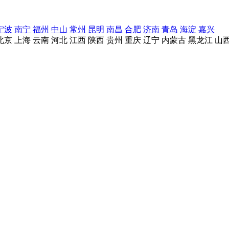
宁波
南宁
福州
中山
常州
昆明
南昌
合肥
济南
青岛
海淀
嘉兴
北京
上海
云南
河北
江西
陕西
贵州
重庆
辽宁
内蒙古
黑龙江
山