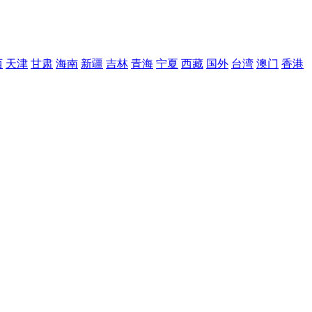
西
天津
甘肃
海南
新疆
吉林
青海
宁夏
西藏
国外
台湾
澳门
香港