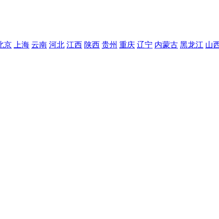
北京
上海
云南
河北
江西
陕西
贵州
重庆
辽宁
内蒙古
黑龙江
山