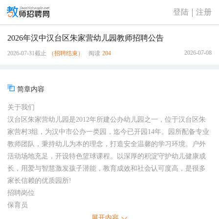
登陆
注册
2026年汉中汉台区朱家营幼儿园教师招聘公告
2026-07-08
2026-07-31截止
（招聘结束）
阅读
204
简章内容
关于我们
汉台区朱家营幼儿园是2012年所建公办幼儿园之一，位于汉台区朱
家营村3组，为汉中市公办一类园，迄今已开园14年。园所配备专业
教师团队，秉持幼儿为本的理念，打造安全温馨的学习环境。户外
活动场地充足，开设特色篮球课程。以深厚的积淀守护幼儿健康成
长，用爱与智慧激发孩子潜能，教育成效和社会认可度高，是很多
家长信赖的优质园所!
招聘岗位
保育员
1 遵纪守法，品行端正，具有爱心和责任心，吃苦耐劳。
展开内容