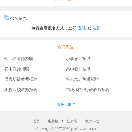
2有儿童保健方面工作经验者或从事过幼儿园保育员工作者优先。
幼儿教师
报名信息
1热爱幼教事业，工作能力强，有责任心，有亲和力，有终身学习的
免费查看报名方式，立即
登陆
或
注册
教师职业素养。
2稳定性好，有长期的个人发展规划，有与幼儿园发展一致的思想目
标。
热门职位
3有相关资质、教学经验者优先。
准备资料
幼儿园教师招聘
小学教师招聘
1简历、身份证、毕业证书、资格证复印件
初中教师招聘
高中教师招聘
2相关材料可以投递到幼儿园门卫处，也可以发邮箱：详细请见报名
语言培训教师招聘
特长培训教师招聘
信息
联系我们：详细请见报名信息
职教院校教师招聘
市场/财务/行政教师招聘
地址：详细请见报名信息
最新招聘信息请查看中国教师招聘网：http://www.jiaoshizhaopin.net
更多职位
招聘职位
首页
电脑版
公众号
教师小助
保育员（ 若干锟斤拷 ）
Copyright © 2007-2026 jiaoshizhaopin.net