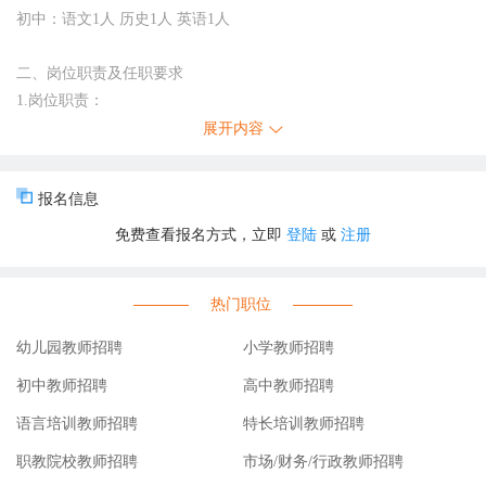
初中：语文1人 历史1人 英语1人
二、岗位职责及任职要求
1.岗位职责：
(1)坚持党的教育方针，忠诚社会主义教育事业，有强烈的事业心、
展开内容
责任感;
(2)按照课程标准和教材内容的要求，从学生实际出发，完成教学、
报名信息
教研任务;
免费查看报名方式，立即
登陆
或
注册
(3)积极创造条件，开展多样化的课外活动;
(4)积极开展各种学科教育、教学改革的实践，不断探索、总结、发
现、创造，不断提高教育教学质量;
热门职位
(5)学生管理工作。
2.任职要求：
幼儿园教师招聘
小学教师招聘
(1)本科及以上学历，具有相应或以上学段学科教师资格证;
初中教师招聘
高中教师招聘
(2)具有本学段教学经验者优先;
语言培训教师招聘
特长培训教师招聘
(3)热爱教育事业，工作严谨、耐心、细心、有责任感;
(4)具备团队精神，善于合作与沟通;
职教院校教师招聘
市场/财务/行政教师招聘
(5)身体健康，心理素质好，善于沟通，具有较好的敬业态度和良好