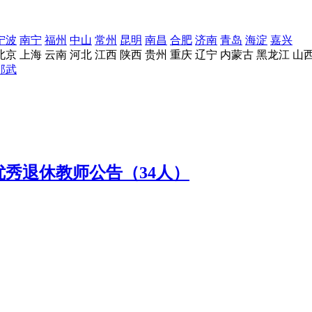
宁波
南宁
福州
中山
常州
昆明
南昌
合肥
济南
青岛
海淀
嘉兴
北京
上海
云南
河北
江西
陕西
贵州
重庆
辽宁
内蒙古
黑龙江
山
邵武
优秀退休教师公告（34人）