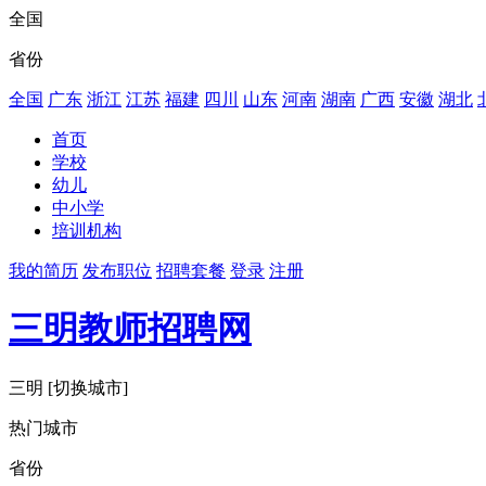
全国
省份
全国
广东
浙江
江苏
福建
四川
山东
河南
湖南
广西
安徽
湖北
首页
学校
幼儿
中小学
培训机构
我的简历
发布职位
招聘套餐
登录
注册
三明教师招聘网
三明
[切换城市]
热门城市
省份