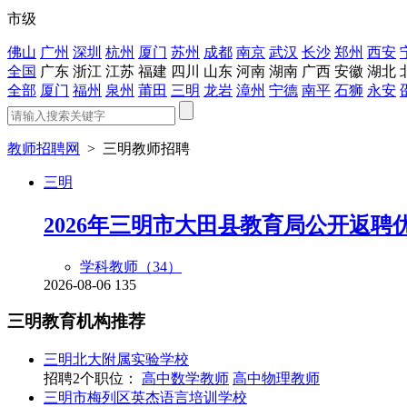
市级
佛山
广州
深圳
杭州
厦门
苏州
成都
南京
武汉
长沙
郑州
西安
全国
广东
浙江
江苏
福建
四川
山东
河南
湖南
广西
安徽
湖北
全部
厦门
福州
泉州
莆田
三明
龙岩
漳州
宁德
南平
石狮
永安
教师招聘网
>
三明教师招聘
三明
2026年三明市大田县教育局公开返聘
学科教师（
34
）
2026-08-06
135
三明
教育机构推荐
三明北大附属实验学校
招聘2个职位：
高中数学教师
高中物理教师
三明市梅列区英杰语言培训学校