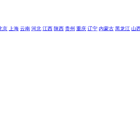
北京
上海
云南
河北
江西
陕西
贵州
重庆
辽宁
内蒙古
黑龙江
山