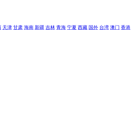
西
天津
甘肃
海南
新疆
吉林
青海
宁夏
西藏
国外
台湾
澳门
香港