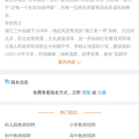
于“让每一个生命自由呼吸”，为每一位师生搭建最适合其成长的舞
台。
学校简介
浦江三中创建于1958年，地处风景秀美的“浦江第一湾”东畔、大治河
北岸，区位优势明显，文化底蕴深厚，是一所由闵行区教育局和浦
江镇人民政府双管的公办初级中学。学校占地面积37亩，建筑面积
11923.43平方米，环境幽雅，绿树成荫，四季花香，素有“花园学
校”之称。学校现有26个教学班，学生1100多人，教职工100多人。
展开内容
学校校园环境优美，设施先进齐全，拥有现代化的教学楼、图书
馆、实验室、创智学习空间、篮球馆等。学校创新管理，形成
报名信息
了“1+3”(党组织领导的校长负责制、部门负责制、管委会负责制、项
免费查看报名方式，立即
登陆
或
注册
目负责制)负责制扁平化管理模式，提高管理效能，先后获得全国青
少年校园篮球体育传统特色学校、上海市文明单位、上海市依法治
校示范校、闵行区文明校园、闵行区行为规范教育示范校、闵行区
热门职位
科技教育特色示范校等荣誉称号。
学校为落实立德树人根本任务，全面深化教育教学改革，先后承担
幼儿园教师招聘
小学教师招聘
了城乡互助成长项目、强校工程、世外携手共进、数字教材、智慧
初中教师招聘
高中教师招聘