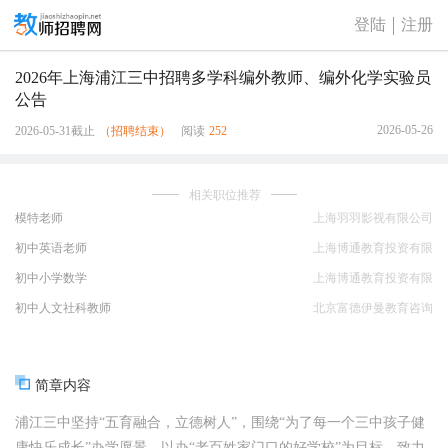
登陆
注册
2026年上海浦江三中招聘多学科编外教师、编外化学实验员
公告
2026-05-26
2026-05-31截止
（招聘结束）
阅读
252
相关职位推荐
模特老师
上海羽羽影视有限公司
初中英语老师
上海博通教育投资有限
公司莘庄分公司
初中小学数学
上海博通教育投资有限
公司莘庄分公司
初中人文社科教师
北京富德伊曼教育咨询
有限公司
简章内容
浦江三中坚持“五育融合，立德树人”，围绕“为了每一个三中孩子健
康快乐成长”办学愿景，以办“老百姓家门口的好学校”为目标，致力