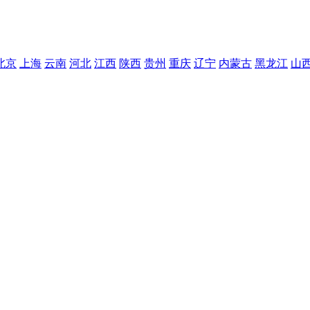
北京
上海
云南
河北
江西
陕西
贵州
重庆
辽宁
内蒙古
黑龙江
山