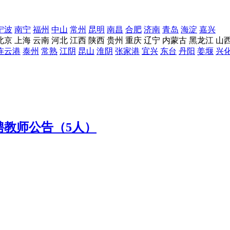
宁波
南宁
福州
中山
常州
昆明
南昌
合肥
济南
青岛
海淀
嘉兴
北京
上海
云南
河北
江西
陕西
贵州
重庆
辽宁
内蒙古
黑龙江
山
连云港
泰州
常熟
江阴
昆山
淮阴
张家港
宜兴
东台
丹阳
姜堰
兴
聘教师公告（5人）