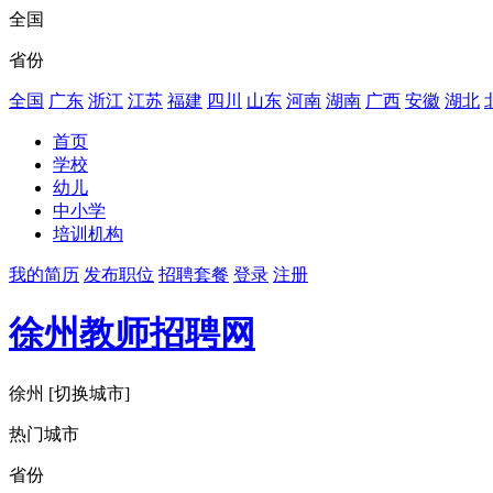
全国
省份
全国
广东
浙江
江苏
福建
四川
山东
河南
湖南
广西
安徽
湖北
首页
学校
幼儿
中小学
培训机构
我的简历
发布职位
招聘套餐
登录
注册
徐州教师招聘网
徐州
[切换城市]
热门城市
省份