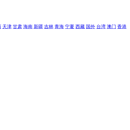
西
天津
甘肃
海南
新疆
吉林
青海
宁夏
西藏
国外
台湾
澳门
香港