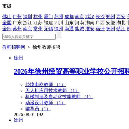
市级
佛山
广州
深圳
杭州
厦门
苏州
成都
南京
武汉
长沙
郑州
西安
全国
广东
浙江
江苏
福建
四川
山东
河南
湖南
广西
安徽
湖北
全部
苏州
南京
常州
无锡
徐州
南通
盐城
淮安
宿迁
扬州
镇江
教师招聘网
>
徐州教师招聘
徐州
2026年徐州经贸高等职业学校公开招
跨境电商教师 （
1
）
无人机应用技术教师 （
1
）
机械制造及自动化技能教师 （
1
）
动漫设计教师 （
1
）
辅导员（
1
）
2026-08-01
192
徐州